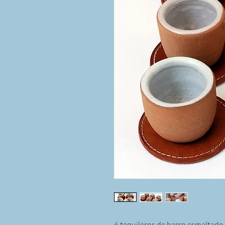
6 tequileros de barro esmaltado 