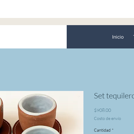
Inicio
Set tequiler
Precio
$908.00
Costo de envío
Cantidad
*