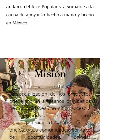
andares del Arte Popular y a sumarse a la
causa de apoyar lo hecho a mano y hecho
en México.
Misión
Apoyar y fortalecer la
comercialización de los productos
que elaboran artesanos originarios
de comunidades con difícil acceso a
los mercados o que estén en un
riesgo potencial de abandonar sus
oficios, o sus comunidades, por falta
de oportunidades. Brindar