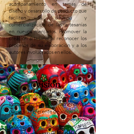
acompañamiento en temas de
diseño y desarrollo de producto que
faciliten la difusión y
comercialización de las artesanías
en nuevos mercados. Promover la
creación artesanal al reconocer los
procesos de su elaboración y a los
autores involucrados en ellos.
Visión
Ser la principal promotora de Arte
Popular en Oaxaca. Mantenernos
como un referente de innovación,
calidad e integridad en nuestros
procesos con el fin de preservar la
cultura y generar una reactivación