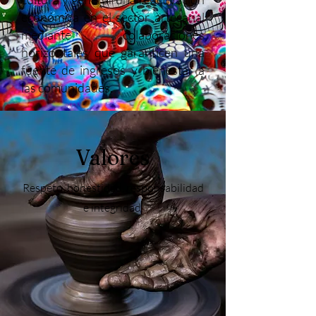
económica en el sector artesanal
mediante colaboraciones
horizontales que garanticen una
fuente de ingresos y bienestar a
las comunidades.
Valores
Respeto, honestidad, responsabilidad
e integridad.