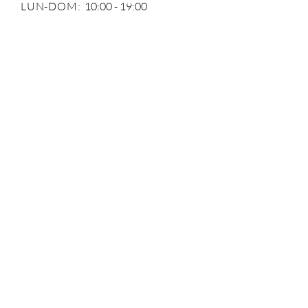
LUN-DOM:
10:00 - 19:00
Envíos y devoluciones/
Políticas de la tienda /
Métodos de pago