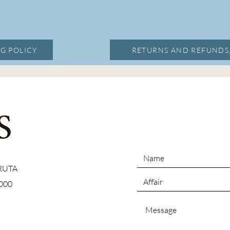
G POLICY
RETURNS AND REFUNDS
 RUTA
000