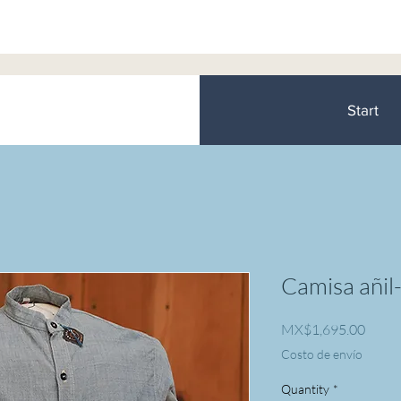
Start
Camisa añil-
Price
MX$1,695.00
Costo de envío
Quantity
*